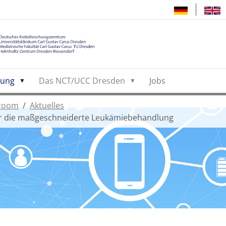
hung
Das NCT/UCC Dresden
Jobs
room
Aktuelles
für die maßgeschneiderte Leukämiebehandlung