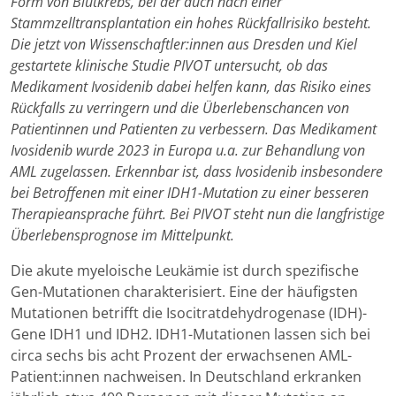
Form von Blutkrebs, bei der auch nach einer
Stammzelltransplantation ein hohes Rückfallrisiko besteht.
Die jetzt von Wissenschaftler:innen aus Dresden und Kiel
gestartete klinische Studie PIVOT untersucht, ob das
Medikament Ivosidenib dabei helfen kann, das Risiko eines
Rückfalls zu verringern und die Überlebenschancen von
Patientinnen und Patienten zu verbessern. Das Medikament
Ivosidenib wurde 2023 in Europa u.a. zur Behandlung von
AML zugelassen. Erkennbar ist, dass Ivosidenib insbesondere
bei Betroffenen mit einer IDH1-Mutation zu einer besseren
Therapieansprache führt. Bei PIVOT steht nun die langfristige
Überlebensprognose im Mittelpunkt.
Die akute myeloische Leukämie ist durch spezifische
Gen-Mutationen charakterisiert. Eine der häufigsten
Mutationen betrifft die Isocitratdehydrogenase (IDH)-
Gene IDH1 und IDH2. IDH1-Mutationen lassen sich bei
circa sechs bis acht Prozent der erwachsenen AML-
Patient:innen nachweisen. In Deutschland erkranken