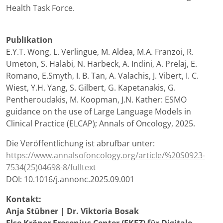
Health Task Force.
Publikation
E.Y.T. Wong, L. Verlingue, M. Aldea, M.A. Franzoi, R.
Umeton, S. Halabi, N. Harbeck, A. Indini, A. Prelaj, E.
Romano, E.Smyth, I. B. Tan, A. Valachis, J. Vibert, I. C.
Wiest, Y.H. Yang, S. Gilbert, G. Kapetanakis, G.
Pentheroudakis, M. Koopman, J.N. Kather: ESMO
guidance on the use of Large Language Models in
Clinical Practice (ELCAP); Annals of Oncology, 2025.
Die Veröffentlichung ist abrufbar unter:
https://www.annalsofoncology.org/article/%20S0923-
7534(25)04698-8/fulltext
DOI: 10.1016/j.annonc.2025.09.001
Kontakt:
Anja Stübner | Dr. Viktoria Bosak