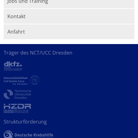
Jobs und Training
Kontakt
Anfahrt
Träger des NCT/UCC Dresden
Strukturförderung