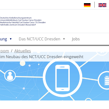
hung
Das NCT/UCC Dresden
Jobs
room
Aktuelles
ng im Neubau des NCT/UCC Dresden eingeweiht