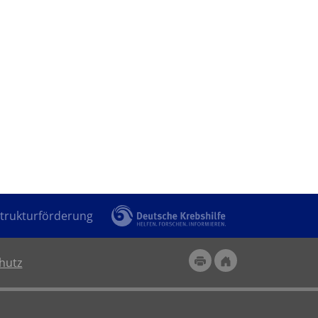
trukturförderung
hutz