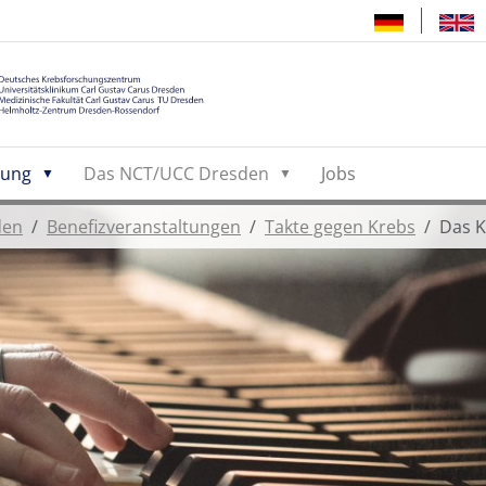
hung
Das NCT/UCC Dresden
Jobs
den
Benefizveranstaltungen
Takte gegen Krebs
Das K