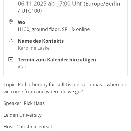
06.11.2025
ab
17:00
Uhr
(Europe/Berlin
nctucc-
/ UTC100)
dresden/veranstaltungen/dresden-
translational-
Wo
oncology-
H130, ground floor, SR1 & online
seminar-
1
Name des Kontakts
Dresden
Karoline Laske
Translational
Termin zum Kalender hinzufügen
Oncology
iCal
Seminar
2025-
11-
Topic: Radiotherapy for soft tissue sarcomas – where do
06T17:00:00+01:00
we come from and where do we go?
2025-
Speaker: Rick Haas
11-
06T23:59:59+01:00
Leiden University
Host: Christina Jentsch