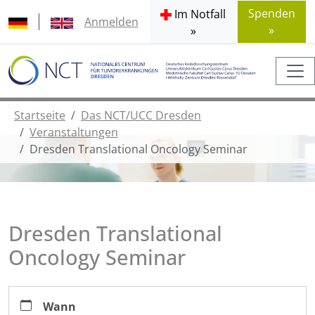
Spenden
Im Notfall
Anmelden
»
»
Startseite
Das NCT/UCC Dresden
Veranstaltungen
Dresden Translational Oncology Seminar
Dresden Translational
Oncology Seminar
https://www.nct-
Wann
dresden.de/de/das-