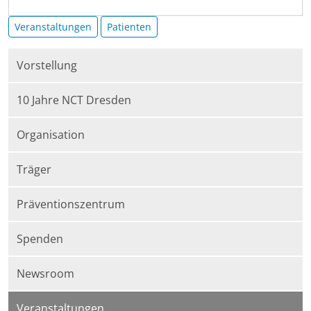
Bauchspeicheldrüse
2025-
Veranstaltungen
Patienten
09-
09T18:00:00+02:00
Vorstellung
2025-
09-
10 Jahre NCT Dresden
09T20:00:00+02:00
Organisation
Träger
Präventionszentrum
Spenden
Newsroom
Veranstaltungen