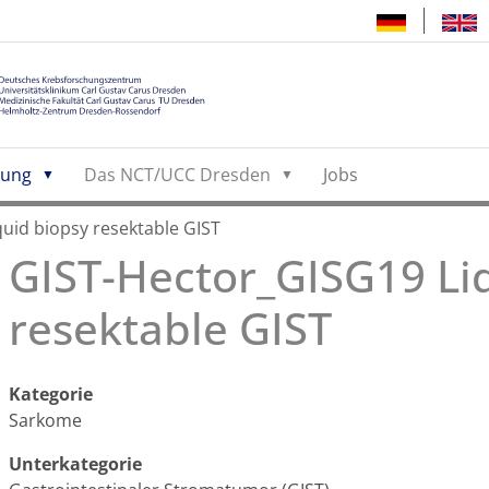
hung
Das NCT/UCC Dresden
Jobs
uid biopsy resektable GIST
GIST-Hector_GISG19 Li
resektable GIST
Kategorie
Sarkome
Unterkategorie