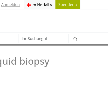
Anmelden
Spenden »
Im Notfall »
Ihr
Erweiterte
Suchbegriff
Suche
quid biopsy