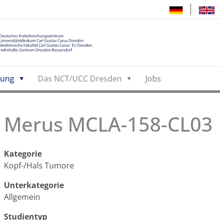
hung
Das NCT/UCC Dresden
Jobs
Merus MCLA-158-CL03
Kategorie
Kopf-/Hals Tumore
Unterkategorie
Allgemein
Studientyp