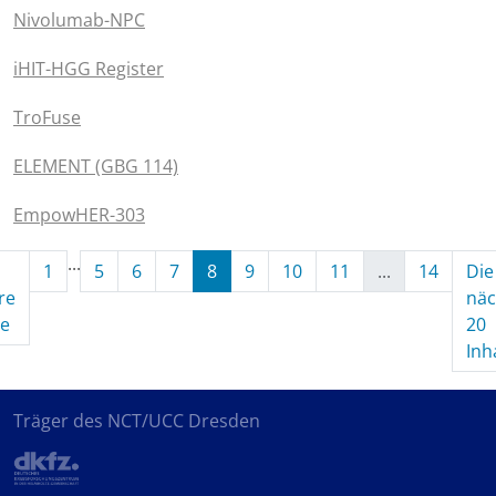
Nivolumab-NPC
iHIT-HGG Register
TroFuse
ELEMENT (GBG 114)
EmpowHER-303
...
1
5
6
7
8
9
10
11
...
14
Die
re
näc
(aktuell)
te
20
Inh
Träger des NCT/UCC Dresden