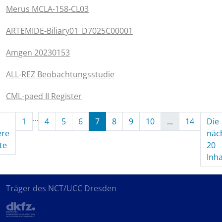
Merus MCLA-158-CL03
ARTEMIDE-Biliary01_D7025C00001
Amgen 20230153
ALL-REZ Beobachtungsstudie
CML-paed II Register
...
1
4
5
6
7
8
9
10
...
14
Die
ere
näc
(aktuell)
te
20
Inha
Träger des NCT/UCC Dresden