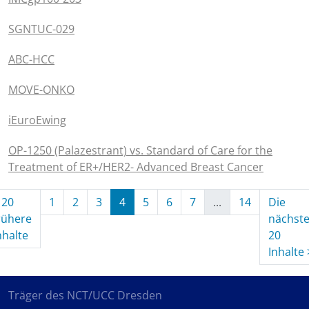
SGNTUC-029
ABC-HCC
MOVE-ONKO
iEuroEwing
OP-1250 (Palazestrant) vs. Standard of Care for the
Treatment of ER+/HER2- Advanced Breast Cancer
20
1
2
3
4
5
6
7
...
14
Die
rühere
nächst
(aktuell)
nhalte
20
Inhalte
Träger des NCT/UCC Dresden