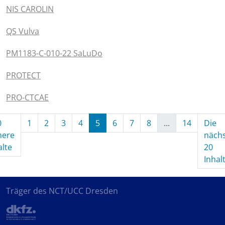
NIS CAROLIN
QS Vulva
PM1183-C-010-22 SaLuDo
PROTECT
PRO-CTCAE
0
1
2
3
4
5
6
7
8
...
14
Die
here
näch
(aktuell)
alte
20
Inhal
Träger des NCT/UCC Dresden