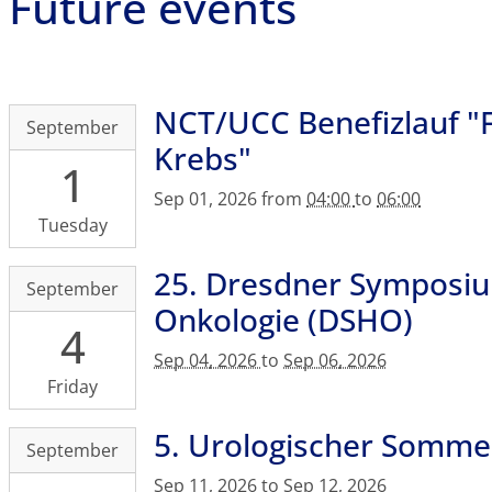
Future events
NCT/UCC Benefizlauf "
2026-
September
09-
Krebs"
1
01T16:00:00+02:00
2026-
Sep 01, 2026
from
04:00
to
06:00
09-
Tuesday
01T18:00:00+02:00
Großer
25. Dresdner Symposi
2026-
September
Garten/
09-
Onkologie (DSHO)
Palaisteich
4
04T00:00:00+02:00
2026-
Sep 04, 2026
to
Sep 06, 2026
09-
Friday
06T23:59:59+02:00
Radisson
5. Urologischer Somme
2026-
September
Blu
09-
Sep 11, 2026
to
Sep 12, 2026
Park