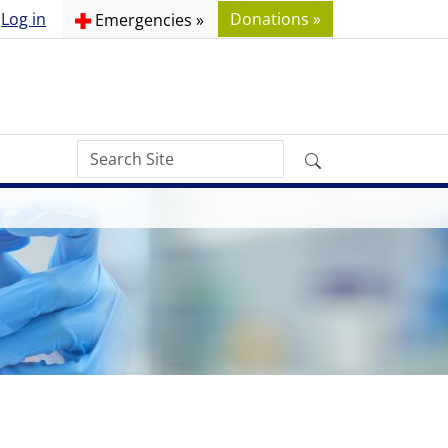
Log in
Donations »
Emergencies »
Search
Advanced
Site
Search…