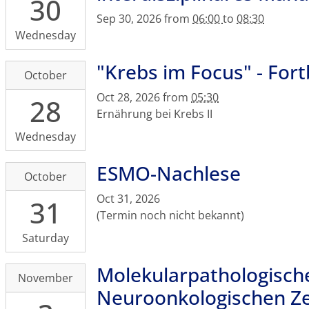
30
30T18:00:00+02:00
Hörsaal
2026-
Sep 30, 2026
from
06:00
to
08:30
09-
Wednesday
30T20:30:00+02:00
Hörsaal
"Krebs im Focus" - Fort
2026-
October
Haus
10-
Oct 28, 2026
from
05:30
19,
28
28T17:30:00+01:00
Ernährung bei Krebs II
UKD,
2026-
Fetscherstr.
10-
Wednesday
74,
28T23:59:59+01:00
01307
ESMO-Nachlese
2026-
October
Dresden
10-
Oct 31, 2026
31
31T00:00:00+01:00
(Termin noch nicht bekannt)
2026-
10-
Saturday
31T23:59:59+01:00
CRTD
Molekularpathologisch
2026-
November
Zentrum
11-
Neuroonkologischen Z
für
03T16:00:00+01:00