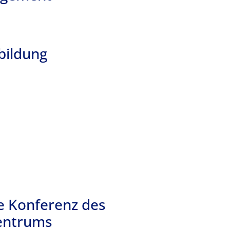
bildung
e Konferenz des
entrums