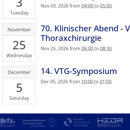
3
regenerative
2026-
Nov 03, 2026
from
04:00
to
05:00
Therapien
11-
Tuesday
Dresden,
03T17:00:00+01:00
Fetscherstraße
UKD,
70. Klinischer Abend -
2026-
November
105,
Haus
11-
Thoraxchirurgie
01307
32,
25
25T18:00:00+01:00
Dresden
Raum
2026-
Nov 25, 2026
from
06:00
to
08:30
2.231/2.231a
11-
Wednesday
25T20:30:00+01:00
Hörsaal
14. VTG-Symposium
2026-
December
Haus
12-
Dec 05, 2026
from
10:00
to
01:00
19,
5
05T10:00:00+01:00
UKD,
2026-
Fetscherstr.
12-
Saturday
74,
05T13:00:00+01:00
01307
Festsaal
Dresden
Carl
Gustav