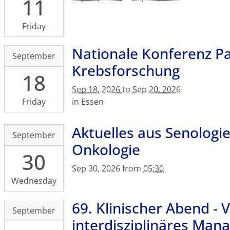
11
11T00:00:00+02:00
Hotel
2026-
&
09-
Friday
Conference
12T23:59:59+02:00
Centre,
Universitätsklinikum
Nationale Konferenz Pa
2026-
September
Nizzastraße
Dresden,
09-
Krebsforschung
55,
Haus
18
18T00:00:00+02:00
01445
91
2026-
Sep 18, 2026
to
Sep 20, 2026
Radebeul
(MTZ)
09-
Friday
in Essen
,
20T23:59:59+02:00
Fiedlerstraße
Essen
Aktuelles aus Senologi
2026-
September
42,
09-
Onkologie
01307
30
30T17:30:00+02:00
Dresden
2026-
Sep 30, 2026
from
05:30
09-
Wednesday
30T23:59:59+02:00
UKD,
69. Klinischer Abend -
2026-
September
Haus
09-
interdisziplinäres Ma
21,