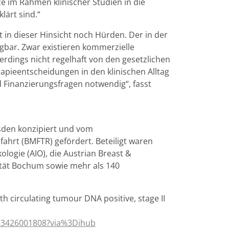
ze im Rahmen klinischer Studien in die
lärt sind.“
 in dieser Hinsicht noch Hürden. Der in der
ügbar. Zwar existieren kommerzielle
erdings nicht regelhaft von den gesetzlichen
ieentscheidungen in den klinischen Alltag
d Finanzierungsfragen notwendig“, fasst
sden konzipiert und vom
hrt (BMFTR) gefördert. Beteiligt waren
logie (AIO), die Austrian Breast &
ität Bochum sowie mehr als 140
 circulating tumour DNA positive, stage II
3753426001808?via%3Dihub