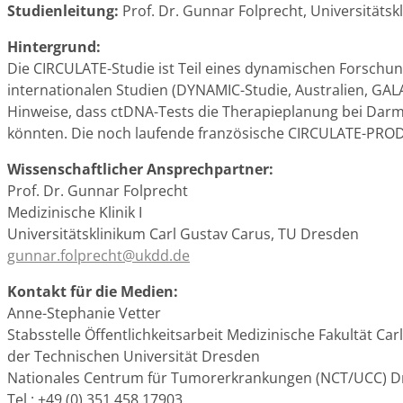
Studienleitung:
Prof. Dr. Gunnar Folprecht, Universitäts
Hintergrund:
Die CIRCULATE-Studie ist Teil eines dynamischen Forschu
internationalen Studien (DYNAMIC-Studie, Australien, GALA
Hinweise, dass ctDNA-Tests die Therapieplanung bei Darmkr
könnten. Die noch laufende französische CIRCULATE-PRODI
Wissenschaftlicher Ansprechpartner:
Prof. Dr. Gunnar Folprecht
Medizinische Klinik I
Universitätsklinikum Carl Gustav Carus, TU Dresden
gunnar.folprecht@ukdd.de
Kontakt für die Medien:
Anne-Stephanie Vetter
Stabsstelle Öffentlichkeitsarbeit Medizinische Fakultät Ca
der Technischen Universität Dresden
Nationales Centrum für Tumorerkrankungen (NCT/UCC) 
Tel.: +49 (0) 351 458 17903