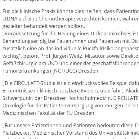
Für die klinische Praxis könnte dies heißen, dass Patien
ctDNA auf eine Chemotherapie verzichten können, währen
gezielter behandelt werden sollten.
„Voraussetzung für die Heilung eines Dickdarmkrebses ist
Behandlungserfolg bei Patientinnen und Patienten mit Dick
zusätzlich eine an das individuelle Rückfallrisiko angepa
wichtig“, betont Prof. Jürgen Weitz, Mitautor sowie Direktor
Gefäßchirurgie am UKD und einer der geschäftsführenden
Tumorerkrankungen (NCT/UCC) Dresden.
„Die CIRCULATE-Studie ist ein eindrucksvolles Beispiel daf
Erkenntnisse in klinisch nutzbare Evidenz überführt. Akade
Schwerpunkt der Dresdner Hochschulmedizin. CIRCULATE ze
Onkologie für die Patientenversorgung von morgen bereithä
Medizinischen Fakultät der TU Dresden.
„Für unsere Patientinnen und Patienten bedeuten diese Er
Platzbecker, Medizinischer Vorstand des Universitätskli