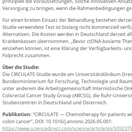
prinzipiell die Voraussetzungen, solche innovativen Ansät
Versorgung zu bringen, wenn die Rahmenbedingungen gek
Für einen breiten Einsatz der Behandlung bestehen derzeit
Studie verwendete Test ist bislang nicht kommerziell verf
Alternativen. Die Kosten werden in Deutschland derzeit all
Krankenkassen übernommen. „Bevor ctDNA-basierte Therap
einziehen können, ist eine Klärung der Verfügbarkeits- un
Folprecht zusammen.
Über die Studie:
Die CIRCULATE-Studie wurde am Universitätsklinikum Dre
Bundesministerium für Forschung, Technologie und Raumfa
unter anderem die Arbeitsgemeinschaft Internistische Onko
Colorectal Cancer Study Group (ABCSG), die Ruhr-Univers
Studienzentren in Deutschland und Österreich.
Publikation:
“CIRCULATE — Chemotherapy for patients with
colon cancer”, DOI: 10.1016/j.annonc.2026.05.001:
https://www.sciencedirect.com/science/article/pii/S092