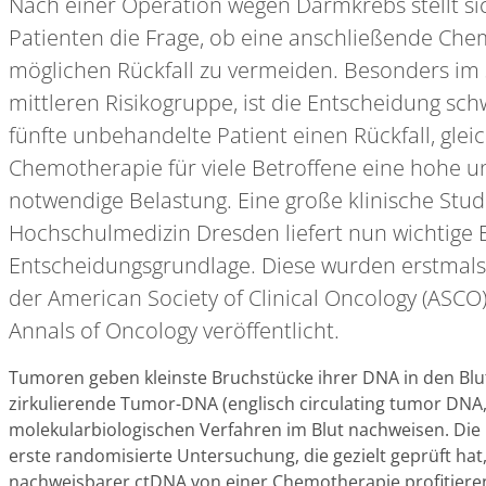
Nach einer Operation wegen Darmkrebs stellt sic
Patienten die Frage, ob eine anschließende Che
möglichen Rückfall zu vermeiden. Besonders im 
mittleren Risikogruppe, ist die Entscheidung schw
fünfte unbehandelte Patient einen Rückfall, glei
Chemotherapie für viele Betroffene eine hohe 
notwendige Belastung. Eine große klinische Stud
Hochschulmedizin Dresden liefert nun wichtige E
Entscheidungsgrundlage. Diese wurden erstmals 
der American Society of Clinical Oncology (ASCO)
Annals of Oncology veröffentlicht.
Tumoren geben kleinste Bruchstücke ihrer DNA in den Blu
zirkulierende Tumor-DNA (englisch circulating tumor DNA,
molekularbiologischen Verfahren im Blut nachweisen. Die 
erste randomisierte Untersuchung, die gezielt geprüft hat
nachweisbarer ctDNA von einer Chemotherapie profitiere