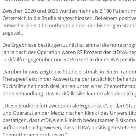
Zwischen 2020 und 2025 wurden mehr als 2.100 Patientin
Österreich in die Studie eingeschlossen. Bei einem positi
entweder einer Chemotherapie oder der bisherigen Stand
zugeteilt.
Die Ergebnisse bestätigen zunächst einmal die hohe prog
Jahre nach der Operation waren 87 Prozent der ctDNA-neg
rückfallfrei gegenüber nur 52 Prozent in der ctDNA-positi
Darüber hinaus zeigte die Studie erstmals in einem rando
Therapieeffekt: In der Auswertung der tatsächlich behande
Rückfallfreiheit nach drei Jahren unter einer Chemotherapi
ohne Behandlung. Das Rückfallrisiko konnte also deutlich
„Diese Studie liefert zwei zentrale Ergebnisse“, erklärt St
und Oberarzt an der Medizinischen Klinik I des Universitä
bestätigen, dass ctDNA ein klinisch bedeutsamer Risikomar
aufbauend nachgewiesen, dass ctDNA-positiv getestete Pe
Chemotherapie profitieren.“