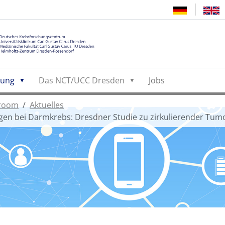
hung
Das NCT/UCC Dresden
Jobs
room
Aktuelles
gen bei Darmkrebs: Dresdner Studie zu zirkulierender Tum