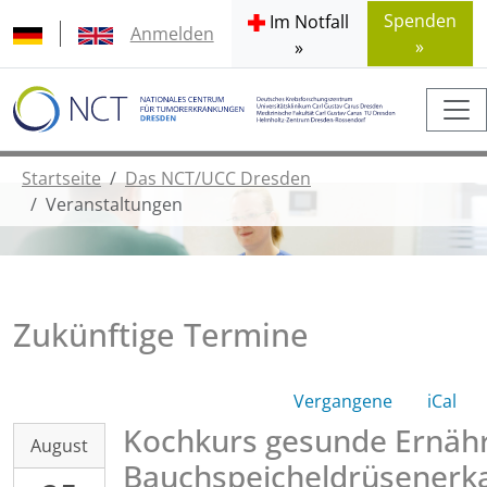
Spenden
Im Notfall
Anmelden
»
»
Startseite
Das NCT/UCC Dresden
Veranstaltungen
Zukünftige Termine
Vergangene
iCal
Kochkurs gesunde Ernähr
2026-
August
08-
Bauchspeicheldrüsenerk