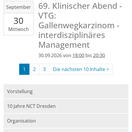
Haus
69. Klinischer Abend -
2026-
September
21,
09-
VTG:
Hörsaal
30
30T18:00:00+02:00
Gallenwegkarzinom -
2026-
Mittwoch
09-
interdisziplinäres
30T20:30:00+02:00
Management
Hörsaal
Haus
30.09.2026
von
18:00
bis
20:30
19,
UKD,
1
2
3
Die nächsten 10 Inhalte
>
Fetscherstr.
(aktuell)
74,
01307
Vorstellung
Dresden
10 Jahre NCT Dresden
Organisation