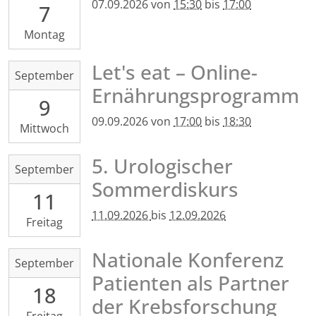
Hotel
07.09.2026
von
15:30
bis
17:00
7
07T15:30:00+02:00
&
2026-
Conference
Montag
09-
Centre,
07T17:00:00+02:00
Let's eat – Online-
Nizzastraße
2026-
September
NCT/UCC
55,
09-
Ernährungsprogramm
01445
9
09T17:00:00+02:00
Radebeul
2026-
09.09.2026
von
17:00
bis
18:30
Mittwoch
09-
09T18:30:00+02:00
5. Urologischer
2026-
September
online
09-
Sommerdiskurs
über
11
11T00:00:00+02:00
zoom
2026-
11.09.2026
bis
12.09.2026
Freitag
09-
12T23:59:59+02:00
Nationale Konferenz
2026-
September
Universitätsklinikum
09-
Patienten als Partner
Dresden,
18
18T00:00:00+02:00
Haus
der Krebsforschung
2026-
91