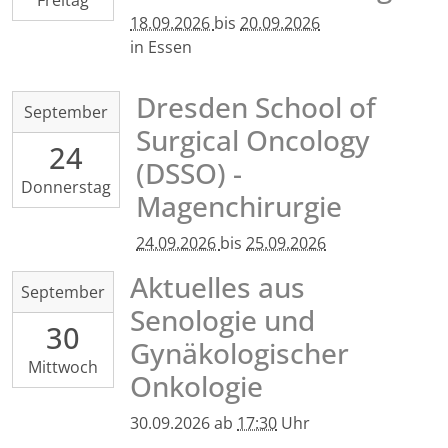
Freitag
09-
(MTZ)
18.09.2026
bis
20.09.2026
20T23:59:59+02:00
,
in Essen
Essen
Fiedlerstraße
42,
Dresden School of
2026-
September
01307
09-
Surgical Oncology
Dresden
24
24T00:00:00+02:00
(DSSO) -
2026-
Donnerstag
09-
Magenchirurgie
25T23:59:59+02:00
24.09.2026
bis
25.09.2026
Aktuelles aus
2026-
September
09-
Senologie und
30
30T17:30:00+02:00
Gynäkologischer
2026-
Mittwoch
09-
Onkologie
30T23:59:59+02:00
30.09.2026
ab
17:30
Uhr
UKD,