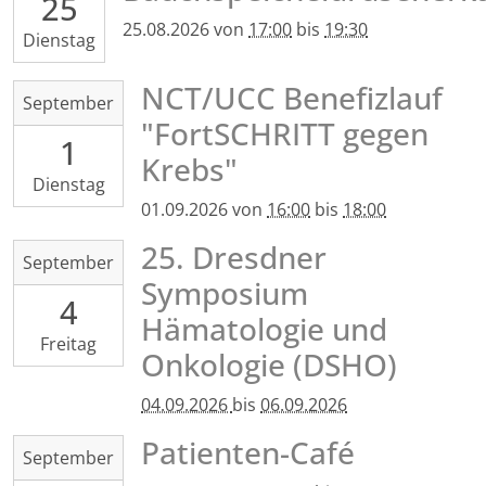
25
25T17:00:00+02:00
2026-
25.08.2026
von
17:00
bis
19:30
Dienstag
08-
25T19:30:00+02:00
NCT/UCC Benefizlauf
2026-
September
Universitätsklinikum,
09-
"FortSCHRITT gegen
Haus
1
01T16:00:00+02:00
22,
Krebs"
2026-
Restaurant
Dienstag
09-
CARUSO,
01.09.2026
von
16:00
bis
18:00
01T18:00:00+02:00
Fetscherstr.
Großer
25. Dresdner
2026-
74,
September
Garten/
09-
Symposium
01307
Palaisteich
4
04T00:00:00+02:00
Dresden
Hämatologie und
2026-
Freitag
09-
Onkologie (DSHO)
06T23:59:59+02:00
04.09.2026
bis
06.09.2026
Radisson
Blu
Patienten-Café
2026-
September
Park
09-