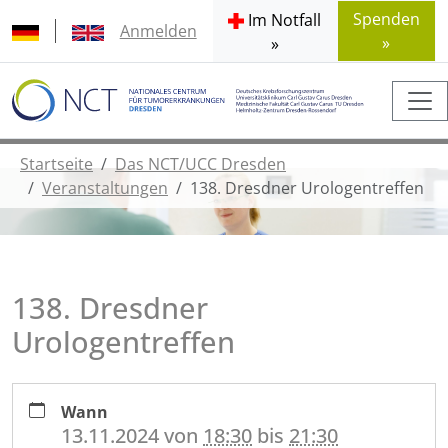
Spenden
Im Notfall
Anmelden
»
»
Startseite
Das NCT/UCC Dresden
Veranstaltungen
138. Dresdner Urologentreffen
138. Dresdner
Urologentreffen
https://www.nct-
Wann
dresden.de/de/das-
13.11.2024
von
18:30
bis
21:30
nctucc-