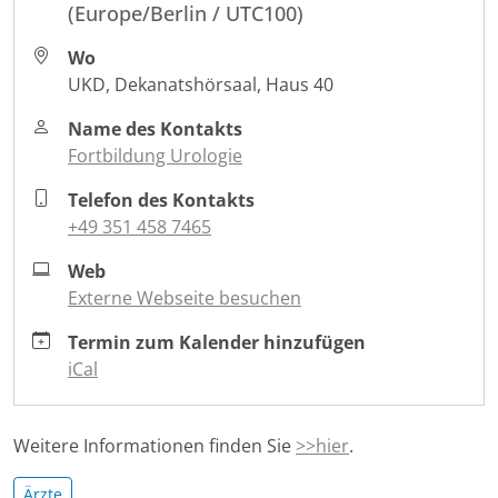
(Europe/Berlin / UTC100)
dresden/veranstaltungen/138-
dresdner-
Wo
urologentreffen
UKD, Dekanatshörsaal, Haus 40
138.
Dresdner
Name des Kontakts
Urologentreffen
Fortbildung Urologie
2024-
Telefon des Kontakts
11-
+49 351 458 7465
13T18:30:00+01:00
2024-
Web
11-
Externe Webseite besuchen
13T21:30:00+01:00
Termin zum Kalender hinzufügen
iCal
Weitere Informationen finden Sie
>>hier
.
Ärzte