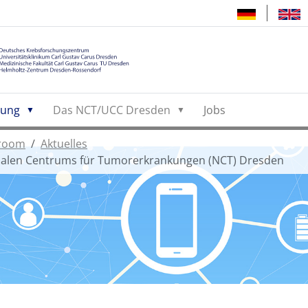
hung
Das NCT/UCC Dresden
Jobs
room
Aktuelles
nalen Centrums für Tumorerkrankungen (NCT) Dresden