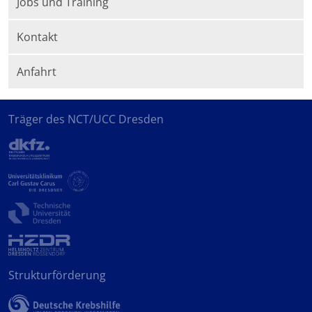
Jobs und Training
Kontakt
Anfahrt
Träger des NCT/UCC Dresden
Strukturförderung