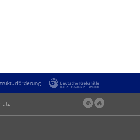
trukturförderung
hutz