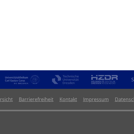
24T20:30:00+02:00
Update
Ösophaguskarzinom
S
rsicht
Barrierefreiheit
Kontakt
Impressum
Datensc