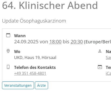
64. Klinischer Abend
Update Ösophaguskarzinom
https://www.nct-
Wann
dresden.de/de/das-
24.09.2025
von
18:00
bis
20:30
(Europe/Berl
nctucc-
dresden/veranstaltungen/64-
Wo
Na
klinischer-
UKD, Haus 19, Hörsaal
Sa
abend
64.
Telefon des Kontakts
Te
Klinischer
+49 351 458-4801
iCa
Abend
2025-
Veranstaltungen
Ärzte
09-
24T18:00:00+02:00
2025-
09-