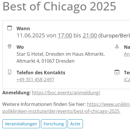
Best of Chicago 2025
https://www.nct-
Wann
dresden.de/de/das-
11.06.2025
von
17:00
bis
21:00
(Europe/Berl
nctucc-
dresden/veranstaltungen/best-
Wo
Na
of-
Star G Hotel, Dresden im Haus Altmarkt,
An
chicago-
Altmarkt 4, 01067 Dresden
2025
Best
Telefon des Kontakts
Te
of
+49 351 458-2497
iCa
Chicago
Anmeldung:
https://boc.events/anmeldung/
2025
2025-
Weitere Informationen finden Sie hier:
https://www.unikli
06-
polikliniken-institute/der/events/best-of-chicago-2025
11T17:00:00+02:00
2025-
Veranstaltungen
Forschung
Ärzte
06-