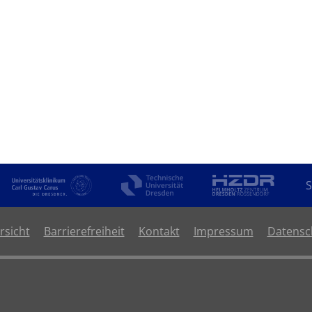
11T21:00:00+02:00
S
rsicht
Barrierefreiheit
Kontakt
Impressum
Datensc