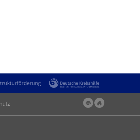
trukturförderung
hutz