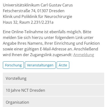
Universitätsklinikum Carl Gustav Carus
2026-
Fetscherstraße 74, 01307 Dresden
06-
Klinik und Poliklinik für Neurochirurgie
30T17:00:00+02:00
Haus 32, Raum 2.231/2.231a
Eine Online-Teilnahme ist ebenfalls möglich. Bitte
melden Sie sich hierzu unter folgendem Link unter
Angabe Ihres Namens, Ihrer Einrichtung und Funktion
sowie einer gültigen E-Mail-Adresse an. Anschließend
wird Ihnen der Zugangslink zugesandt:
Anmeldung
Forschung
Veranstaltungen
Ärzte
Vorstellung
10 Jahre NCT Dresden
Organisation