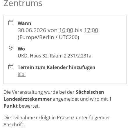
Zentrums
https://www.nct-
Wann
dresden.de/de/das-
30.06.2026
von
16:00
bis
17:00
nctucc-
(Europe/Berlin / UTC200)
dresden/veranstaltungen/molekularpathologische-
konferenz-
Wo
des-
UKD, Haus 32, Raum 2.231/2.231a
neuroonkologischen-
zentrums-
Termin zum Kalender hinzufügen
2
iCal
Molekularpathologische
Konferenz
Die Veranstaltung wurde bei der
Sächsischen
des
Landesärztekammer
angemeldet und wird mit
1
Neuroonkologischen
Punkt
bewertet.
Zentrums
2026-
Die Teilnahme erfolgt in Präsenz unter folgender
06-
Anschrift:
30T16:00:00+02:00