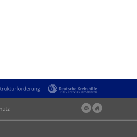
trukturförderung
hutz