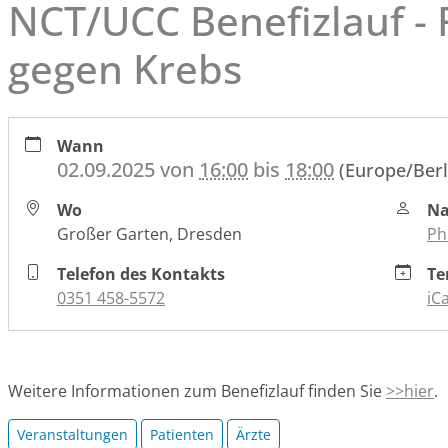
NCT/UCC Benefizlauf -
gegen Krebs
https://www.nct-
Wann
dresden.de/de/das-
02.09.2025
von
16:00
bis
18:00
(Europe/Berl
nctucc-
dresden/veranstaltungen/nct-
Wo
Na
ucc-
Großer Garten, Dresden
Ph
benefizlauf-
fortschritt-
Telefon des Kontakts
Te
gegen-
0351 458-5572
iCa
krebs-
1
NCT/UCC
Weitere Informationen zum Benefizlauf finden Sie
>>hier
.
Benefizlauf
-
Veranstaltungen
Patienten
Ärzte
FortSCHRITT