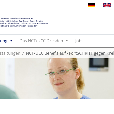
hung
Das NCT/UCC Dresden
Jobs
staltungen
NCT/UCC Benefizlauf - FortSCHRITT gegen Kre