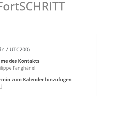
 FortSCHRITT
in / UTC200)
me des Kontakts
ilippe Fanghänel
rmin zum Kalender hinzufügen
l