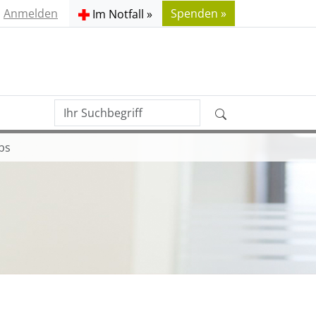
Anmelden
Spenden »
Im Notfall »
Ihr
Erweiterte
Suchbegriff
Suche
bs