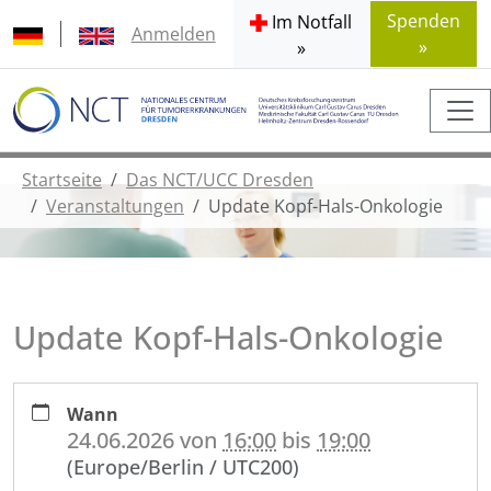
Spenden
Im Notfall
Anmelden
»
»
Startseite
Das NCT/UCC Dresden
Veranstaltungen
Update Kopf-Hals-Onkologie
Update Kopf-Hals-Onkologie
https://www.nct-
Wann
dresden.de/de/das-
24.06.2026
von
16:00
bis
19:00
nctucc-
(Europe/Berlin / UTC200)
dresden/veranstaltungen/update-