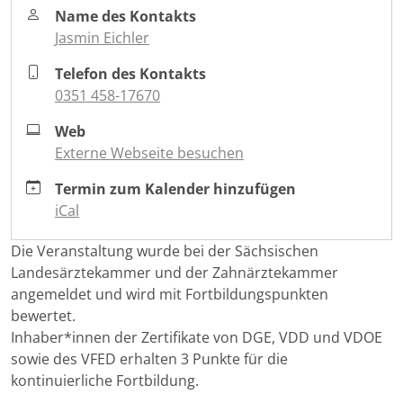
kopf-
Name des Kontakts
hals-
Jasmin Eichler
onkologie
Update
Telefon des Kontakts
Kopf-
0351 458-17670
Hals-
Web
Onkologie
Externe Webseite besuchen
2026-
06-
Termin zum Kalender hinzufügen
24T16:00:00+02:00
iCal
2026-
06-
Die Veranstaltung wurde bei der Sächsischen
24T19:00:00+02:00
Landesärztekammer und der Zahnärztekammer
angemeldet und wird mit Fortbildungspunkten
bewertet.
Inhaber*innen der Zertifikate von DGE, VDD und VDOE
sowie des VFED erhalten 3 Punkte für die
kontinuierliche Fortbildung.