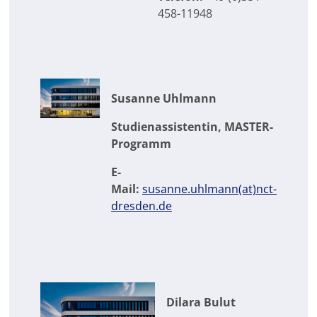
458-11948
Susanne Uhlmann
Studienassistentin, MASTER-
Programm
E-
Mail:
susanne.uhlmann(at)nct-
dresden.de
Dilara Bulut