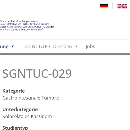
hung
Das NCT/UCC Dresden
Jobs
SGNTUC-029
Kategorie
Gastrointestinale Tumore
Unterkategorie
Kolorektales Karzinom
Studientyp