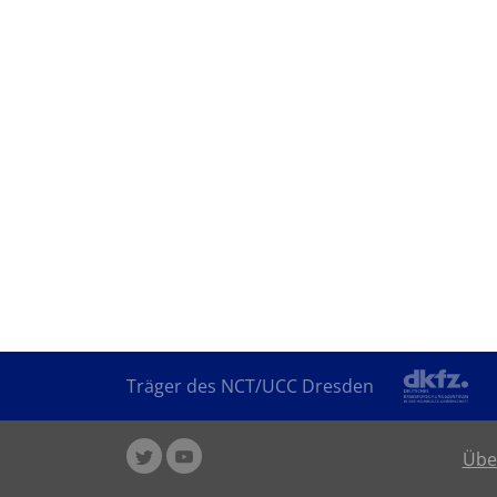
Träger des NCT/UCC Dresden
Übe