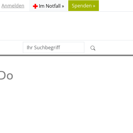
Anmelden
Spenden »
Im Notfall »
Ihr
Erweiterte
Suchbegriff
Suche
uDo