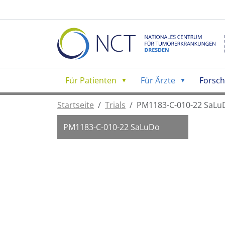
Für Patienten
Für Ärzte
Forsc
Startseite
Trials
PM1183-C-010-22 SaLu
PM1183-C-010-22 SaLuDo