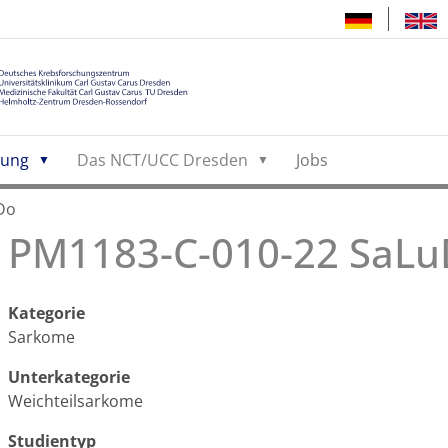
hung
Das NCT/UCC Dresden
Jobs
Do
PM1183-C-010-22 SaL
Kategorie
Sarkome
Unterkategorie
Weichteilsarkome
Studientyp