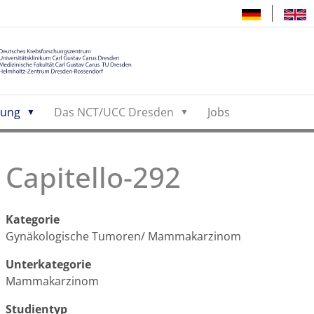
hung
Das NCT/UCC Dresden
Jobs
Capitello-292
Kategorie
Gynäkologische Tumoren/ Mammakarzinom
Unterkategorie
Mammakarzinom
Studientyp