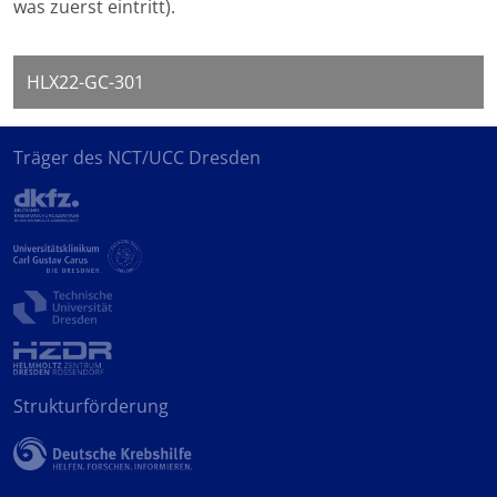
was zuerst eintritt).
HLX22-GC-301
Träger des NCT/UCC Dresden
Strukturförderung